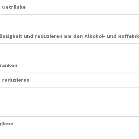
d Getränke
Flüssigkeit und reduzieren Sie den Alkohol- und Koffei
hränken
n reduzieren
ygiene