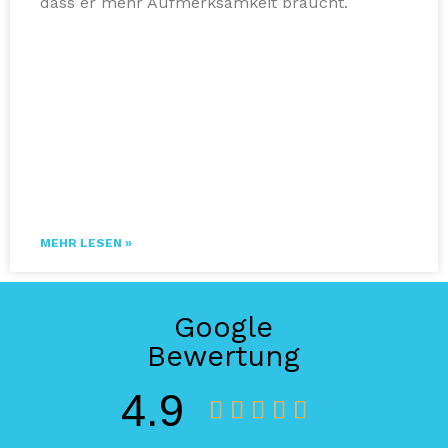
dass er mehr Aufmerksamkeit braucht.
MEHR LESEN »
Google
Bewertung
4.9




